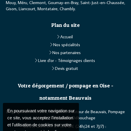
Mouy, Méru, Clermont, Gournay-en-Bray, Saint-Just-en-Chaussée,
Gisors, Liancourt, Montataire, Chambly.
Plan du site
Accueil
Nos spécialités
Nos partenaires
Livre d'or - Témoignages clients
Devis gratuit
Votre dégorgement / pompage en Oise -
notamment Beauvais
En poursuivant votre navigation sur
Dégorgement en Oise, notamment autour de Beauvais, Pompage
autour de Beauvais, Débouchage
ce site, vous acceptez l'installation
et l'utilisation de cookies sur votre
DEVIS GRATUIT ET RAPIDE (24h/24 et 7J/7) :